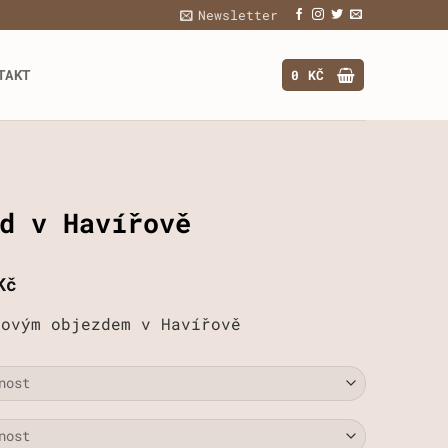
Newsletter
TAKT
0
KČ
d v Havířově
Rozpětí
Kč
cen:
hovým objezdem v Havířově
1459 Kč
až
2728 Kč