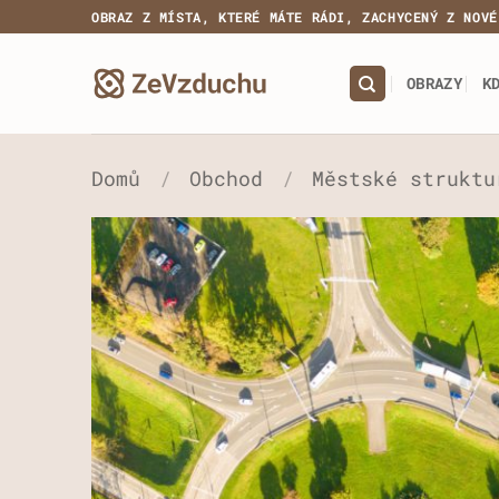
Přeskočit
OBRAZ Z MÍSTA, KTERÉ MÁTE RÁDI, ZACHYCENÝ Z NOVÉ
na
obsah
OBRAZY
K
Domů
/
Obchod
/
Městské struktu