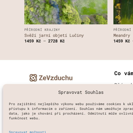
+
+
PŘÍRODNÍ KRAJINY
PŘÍRODNÍ
Svěží jarní objetí Lučiny
Meandry 
Rozpětí
1459
Kč
–
2728
Kč
1459
Kč
cen:
1459 Kč
až
2728 Kč
Co vá
Přírod
Spravovat Souhlas
Městsk
Pro zajištění nejlepšího výkonu webu používáme cookies k uk
Vodní 
přístupu k informacím o zařízení. Souhlas nám umožňuje zpra
data, jako je chování při procházení. Odmítnutí může ovlivn
funkčnost webu.
V
Spravovat možnosti