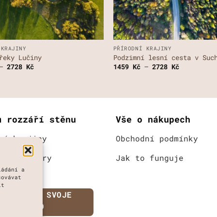
+
 KRAJINY
PŘÍRODNÍ KRAJINY
řeky Lučiny
Podzimní lesní cesta v Suc
Rozpětí
Rozpětí
–
2728
Kč
1459
Kč
–
2728
Kč
cen:
cen:
1459 Kč
1459 Kč
až
až
2728 Kč
2728 Kč
m rozzáří stěnu
Vše o nákupech
ní krajiny
Obchodní podmínky
é struktury
Jak to funguje
ládání a
hladiny
covávat
it
YBERTE SI SVOJE
MÍSTO