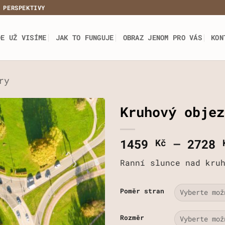
 PERSPEKTIVY
DE UŽ VISÍME
JAK TO FUNGUJE
OBRAZ JENOM PRO VÁS
KON
ry
Kruhový objez
1459
–
2728
Kč
Ranní slunce nad kru
Poměr stran
Rozměr