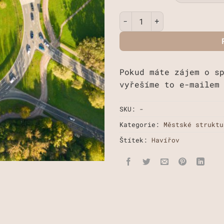
Kruhový objezd v Havířově 
Pokud máte zájem o s
vyřešíme to e-mailem
SKU:
-
Kategorie:
Městské struktu
Štítek:
Havířov