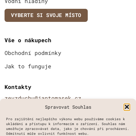
Vodní hladiny
VYBERTE SI SVOJE MÍSTO
Vše o nákupech
Obchodní podmínky
Jak to funguje
Kontakty
zevzduchu@jantomasek.cz
Spravovat Souhlas
+420 777 20 80 36
Pro zajištění nejlepšího výkonu webu používáme cookies k
(8:00 až 15:00 hod)
ukládání a přístupu k informacím o zařízení. Souhlas nám
umožňuje zpracovávat data, jako je chování při procházení.
Odmítnutí může ovlivnit funkčnost webu.