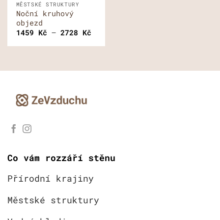
MĚSTSKÉ STRUKTURY
Noční kruhový
objezd
Rozpětí
1459
Kč
–
2728
Kč
cen:
1459 Kč
až
2728 Kč
Co vám rozzáří stěnu
Přírodní krajiny
Městské struktury