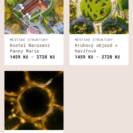
MĚSTSKÉ STRUKTURY
MĚSTSKÉ STRUKTURY
Kostel Narození
Kruhový objezd v
Panny Marie
Havířově
Rozpětí
Rozp
1459
Kč
–
2728
Kč
1459
Kč
–
2728
Kč
cen:
cen:
1459 Kč
1459
až
až
2728 Kč
2728