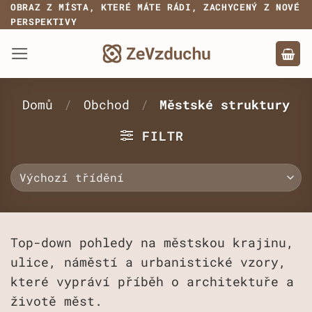
Přeskočit
OBRAZ Z MÍSTA, KTERÉ MÁTE RÁDI, ZACHYCENÝ Z NOVÉ
PERSPEKTIVY
na
obsah
Domů
/
Obchod
/
Městské struktury
FILTR
Top-down pohledy na městskou krajinu,
ulice, náměstí a urbanistické vzory,
které vypráví příběh o architektuře a
životě měst.