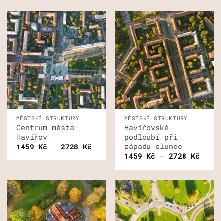
MĚSTSKÉ STRUKTURY
MĚSTSKÉ STRUKTURY
Centrum města
Havířovské
Havířov
podloubí při
západu slunce
Rozpětí
1459
Kč
–
2728
Kč
cen:
Rozp
1459
Kč
–
2728
Kč
1459 Kč
cen:
až
1459
2728 Kč
až
2728