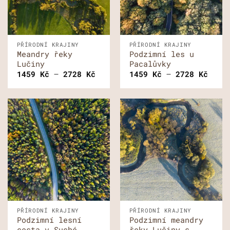
PŘÍRODNÍ KRAJINY
PŘÍRODNÍ KRAJINY
Meandry řeky
Podzimní les u
Lučiny
Pacalůvky
Rozpětí
Rozp
1459
Kč
–
2728
Kč
1459
Kč
–
2728
Kč
cen:
cen:
1459 Kč
1459
až
až
2728 Kč
2728
PŘÍRODNÍ KRAJINY
PŘÍRODNÍ KRAJINY
Podzimní lesní
Podzimní meandry
cesta v Suché
řeky Lučiny s