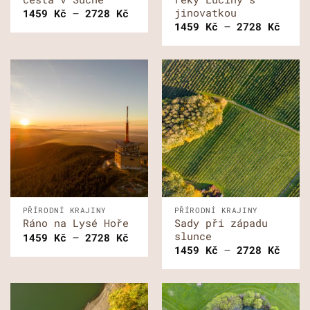
jinovatkou
Rozpětí
1459
Kč
–
2728
Kč
cen:
Rozp
1459
Kč
–
2728
Kč
1459 Kč
cen:
až
1459
2728 Kč
až
2728
PŘÍRODNÍ KRAJINY
PŘÍRODNÍ KRAJINY
Sady při západu
Ráno na Lysé Hoře
slunce
Rozpětí
1459
Kč
–
2728
Kč
cen:
Rozp
1459
Kč
–
2728
Kč
1459 Kč
cen:
až
1459
2728 Kč
až
2728