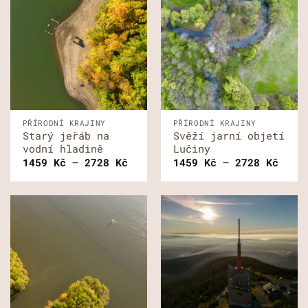
PŘÍRODNÍ KRAJINY
PŘÍRODNÍ KRAJINY
Starý jeřáb na
Svěží jarní objetí
vodní hladině
Lučiny
Rozpětí
Rozp
1459
Kč
–
2728
Kč
1459
Kč
–
2728
Kč
cen:
cen:
1459 Kč
1459
až
až
2728 Kč
2728