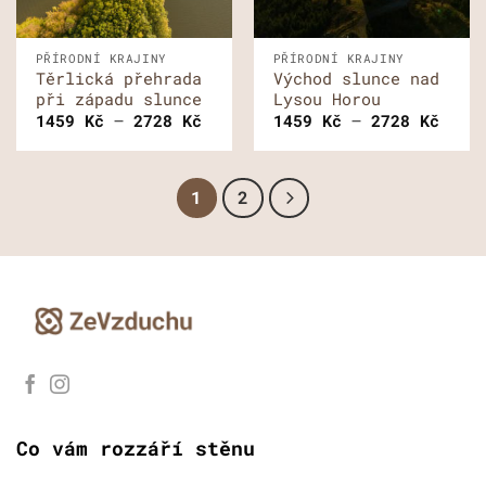
PŘÍRODNÍ KRAJINY
PŘÍRODNÍ KRAJINY
Těrlická přehrada
Východ slunce nad
při západu slunce
Lysou Horou
Rozpětí
Rozp
1459
Kč
–
2728
Kč
1459
Kč
–
2728
Kč
cen:
cen:
1459 Kč
1459
až
až
2728 Kč
2728
1
2
Co vám rozzáří stěnu