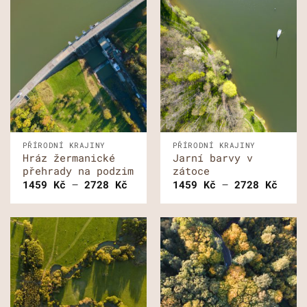
PŘÍRODNÍ KRAJINY
PŘÍRODNÍ KRAJINY
Hráz žermanické
Jarní barvy v
přehrady na podzim
zátoce
Rozpětí
Rozp
1459
Kč
–
2728
Kč
1459
Kč
–
2728
Kč
cen:
cen:
1459 Kč
1459
až
až
2728 Kč
2728